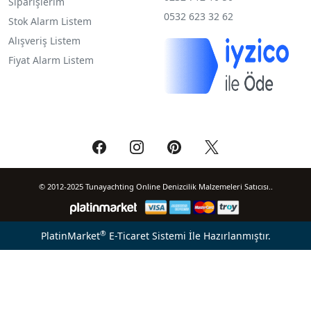
Siparişlerim
0532 623 32 62
Stok Alarm Listem
Alışveriş Listem
Fiyat Alarm Listem
© 2012-2025 Tunayachting Online Denizcilik Malzemeleri Satıcısı..
®
PlatinMarket
E-Ticaret Sistemi
İle Hazırlanmıştır.