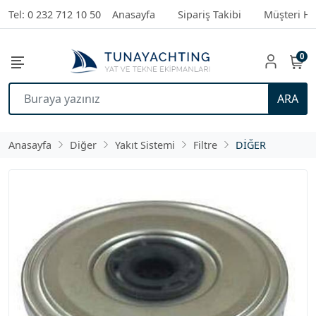
Tel: 0 232 712 10 50
Anasayfa
Sipariş Takibi
Müşteri Hi
0
ARA
Anasayfa
Diğer
Yakıt Sistemi
Filtre
DİĞER