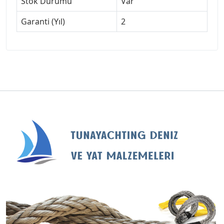
Stok Durumu
Var
Garanti (Yıl)
2