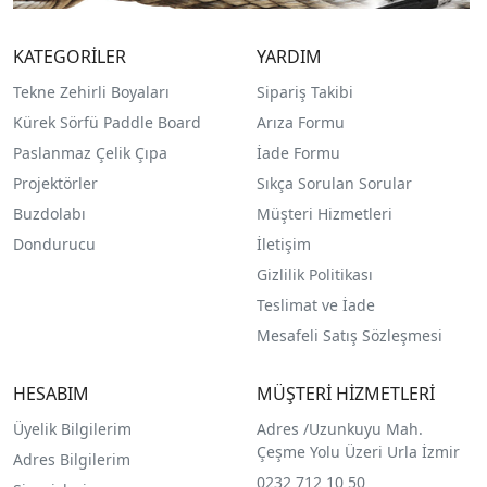
KATEGORİLER
YARDIM
Tekne Zehirli Boyaları
Sipariş Takibi
Kürek Sörfü Paddle Board
Arıza Formu
Paslanmaz Çelik Çıpa
İade Formu
Projektörler
Sıkça Sorulan Sorular
Buzdolabı
Müşteri Hizmetleri
Dondurucu
İletişim
Gizlilik Politikası
Teslimat ve İade
Mesafeli Satış Sözleşmesi
HESABIM
MÜŞTERİ HİZMETLERİ
Üyelik Bilgilerim
Adres /
Uzunkuyu Mah.
Çeşme Yolu Üzeri Urla İzmir
Adres Bilgilerim
0232 712 10 50