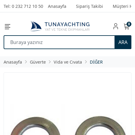
Tel: 0 232 712 10 50
Anasayfa
Sipariş Takibi
Müşteri Hi
0
ARA
Anasayfa
Güverte
Vida ve Cıvata
DİĞER