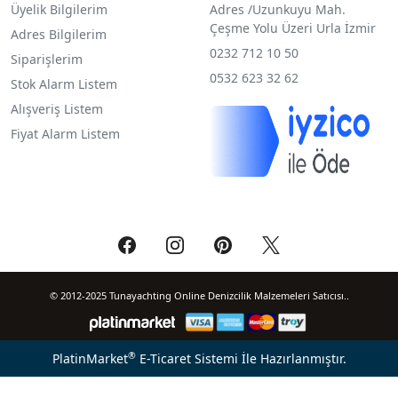
Üyelik Bilgilerim
Adres /
Uzunkuyu Mah.
Çeşme Yolu Üzeri Urla İzmir
Adres Bilgilerim
0232 712 10 50
Siparişlerim
0532 623 32 62
Stok Alarm Listem
Alışveriş Listem
Fiyat Alarm Listem
© 2012-2025 Tunayachting Online Denizcilik Malzemeleri Satıcısı..
®
PlatinMarket
E-Ticaret Sistemi
İle Hazırlanmıştır.