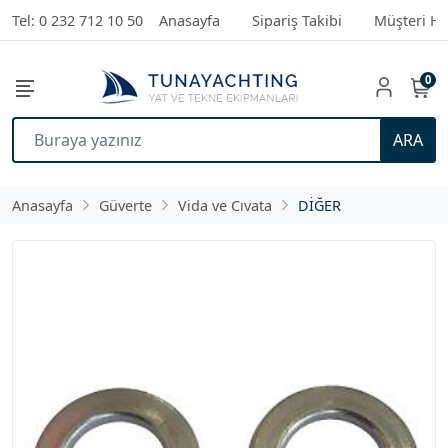
Tel: 0 232 712 10 50
Anasayfa
Sipariş Takibi
Müşteri Hi
0
ARA
Anasayfa
Güverte
Vida ve Cıvata
DİĞER