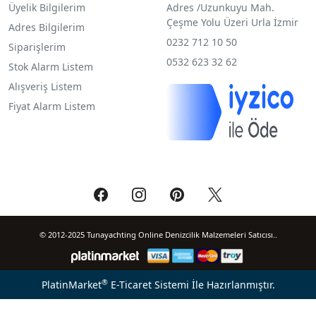
Üyelik Bilgilerim
Adres /
Uzunkuyu Mah.
Çeşme Yolu Üzeri Urla İzmir
Adres Bilgilerim
0232 712 10 50
Siparişlerim
0532 623 32 62
Stok Alarm Listem
Alışveriş Listem
Fiyat Alarm Listem
© 2012-2025 Tunayachting Online Denizcilik Malzemeleri Satıcısı..
®
PlatinMarket
E-Ticaret Sistemi
İle Hazırlanmıştır.