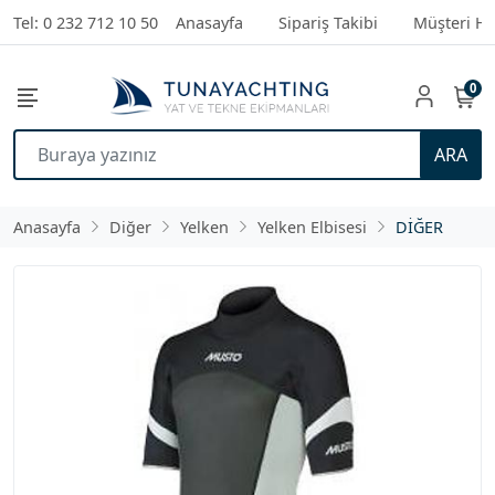
Tel: 0 232 712 10 50
Anasayfa
Sipariş Takibi
Müşteri Hi
0
ARA
Anasayfa
Diğer
Yelken
Yelken Elbisesi
DİĞER