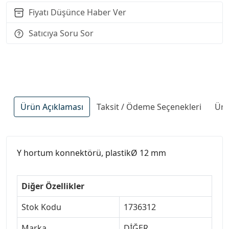
Fiyatı Düşünce Haber Ver
Satıcıya Soru Sor
Ürün Açıklaması
Taksit / Ödeme Seçenekleri
Ürü
Y hortum konnektörü, plastikØ 12 mm
Diğer Özellikler
Stok Kodu
1736312
Marka
DİĞER