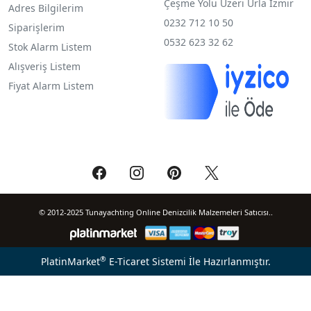
Çeşme Yolu Üzeri Urla İzmir
Adres Bilgilerim
0232 712 10 50
Siparişlerim
0532 623 32 62
Stok Alarm Listem
Alışveriş Listem
Fiyat Alarm Listem
© 2012-2025 Tunayachting Online Denizcilik Malzemeleri Satıcısı..
®
PlatinMarket
E-Ticaret Sistemi
İle Hazırlanmıştır.