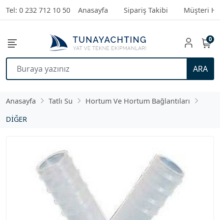
Tel: 0 232 712 10 50
Anasayfa
Sipariş Takibi
Müşteri Hi
0
ARA
Anasayfa
Tatlı Su
Hortum Ve Hortum Bağlantıları
DİĞER