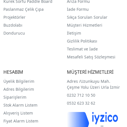
Kürek Sörfü Paddle Board
Arıza Formu
Paslanmaz Çelik Çıpa
İade Formu
Projektörler
Sıkça Sorulan Sorular
Buzdolabı
Müşteri Hizmetleri
Dondurucu
İletişim
Gizlilik Politikası
Teslimat ve İade
Mesafeli Satış Sözleşmesi
HESABIM
MÜŞTERİ HİZMETLERİ
Üyelik Bilgilerim
Adres /
Uzunkuyu Mah.
Çeşme Yolu Üzeri Urla İzmir
Adres Bilgilerim
0232 712 10 50
Siparişlerim
0532 623 32 62
Stok Alarm Listem
Alışveriş Listem
Fiyat Alarm Listem