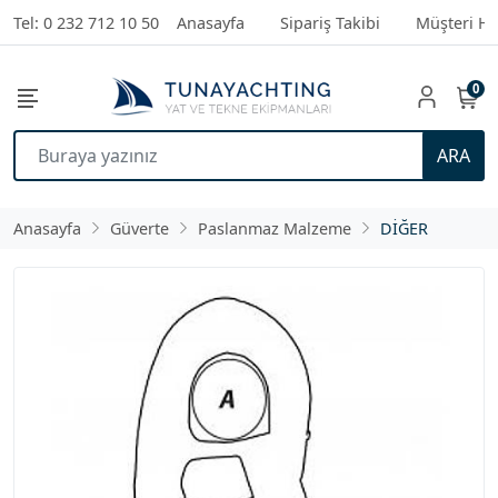
Tel: 0 232 712 10 50
Anasayfa
Sipariş Takibi
Müşteri Hi
0
ARA
Anasayfa
Güverte
Paslanmaz Malzeme
DİĞER