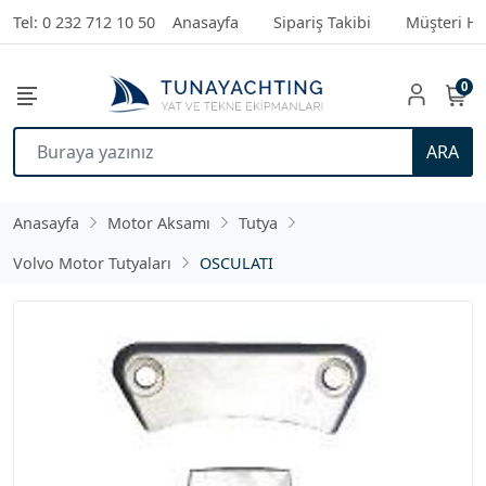
Tel: 0 232 712 10 50
Anasayfa
Sipariş Takibi
Müşteri Hi
0
ARA
Anasayfa
Motor Aksamı
Tutya
Volvo Motor Tutyaları
OSCULATI