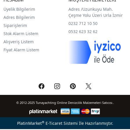
Üyelik Bilgilerim
Adres /
Uzunkuyu Mah.
Çeşme Yolu Üzeri Urla İzmir
Adres Bilgilerim
0232 712 10 50
Siparişlerim
0532 623 32 62
Stok Alarm Listem
Alışveriş Listem
Fiyat Alarm Listem
© 2012-2025 Tunayachting Online Denizcilik Malzemeleri Satıcısı..
®
PlatinMarket
E-Ticaret Sistemi
İle Hazırlanmıştır.