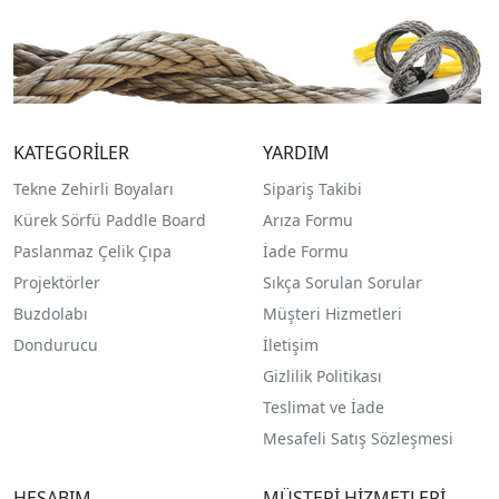
KATEGORİLER
YARDIM
Tekne Zehirli Boyaları
Sipariş Takibi
Kürek Sörfü Paddle Board
Arıza Formu
Paslanmaz Çelik Çıpa
İade Formu
Projektörler
Sıkça Sorulan Sorular
Buzdolabı
Müşteri Hizmetleri
Dondurucu
İletişim
Gizlilik Politikası
Teslimat ve İade
Mesafeli Satış Sözleşmesi
HESABIM
MÜŞTERİ HİZMETLERİ