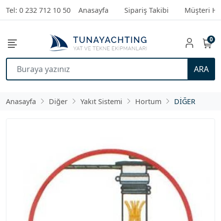
Tel: 0 232 712 10 50
Anasayfa
Sipariş Takibi
Müşteri Hi
0
ARA
Anasayfa
Diğer
Yakıt Sistemi
Hortum
DİĞER