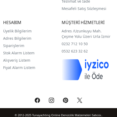
Teslimat ve İade
Mesafeli Satış Sözleşmesi
HESABIM
MÜŞTERİ HİZMETLERİ
Üyelik Bilgilerim
Adres /
Uzunkuyu Mah.
Çeşme Yolu Üzeri Urla İzmir
Adres Bilgilerim
0232 712 10 50
Siparişlerim
0532 623 32 62
Stok Alarm Listem
Alışveriş Listem
Fiyat Alarm Listem
© 2012-2025 Tunayachting Online Denizcilik Malzemeleri Satıcısı..