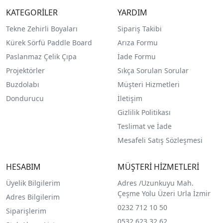
KATEGORİLER
YARDIM
Tekne Zehirli Boyaları
Sipariş Takibi
Kürek Sörfü Paddle Board
Arıza Formu
Paslanmaz Çelik Çıpa
İade Formu
Projektörler
Sıkça Sorulan Sorular
Buzdolabı
Müşteri Hizmetleri
Dondurucu
İletişim
Gizlilik Politikası
Teslimat ve İade
Mesafeli Satış Sözleşmesi
HESABIM
MÜŞTERİ HİZMETLERİ
Üyelik Bilgilerim
Adres /
Uzunkuyu Mah.
Çeşme Yolu Üzeri Urla İzmir
Adres Bilgilerim
0232 712 10 50
Siparişlerim
0532 623 32 62