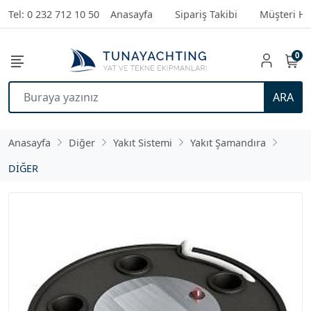
Tel: 0 232 712 10 50
Anasayfa
Sipariş Takibi
Müşteri Hi
0
ARA
Anasayfa
Diğer
Yakıt Sistemi
Yakıt Şamandıra
DİĞER