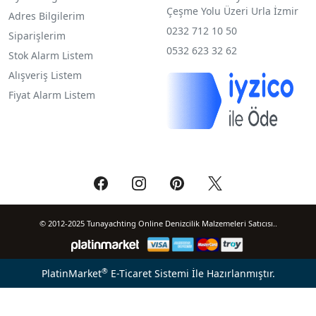
Çeşme Yolu Üzeri Urla İzmir
Adres Bilgilerim
0232 712 10 50
Siparişlerim
0532 623 32 62
Stok Alarm Listem
Alışveriş Listem
Fiyat Alarm Listem
© 2012-2025 Tunayachting Online Denizcilik Malzemeleri Satıcısı..
®
PlatinMarket
E-Ticaret Sistemi
İle Hazırlanmıştır.