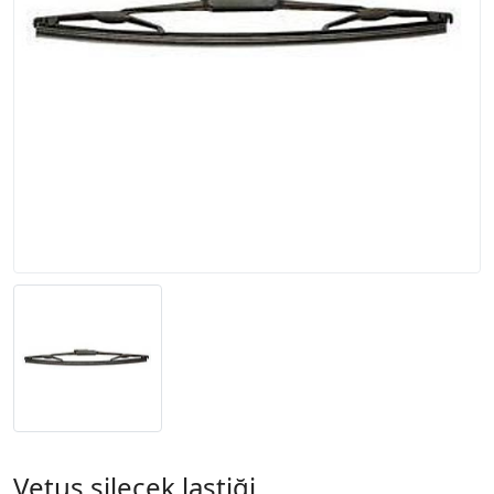
Vetus silecek lastiği