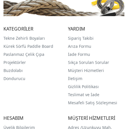
KATEGORİLER
YARDIM
Tekne Zehirli Boyaları
Sipariş Takibi
Kürek Sörfü Paddle Board
Arıza Formu
Paslanmaz Çelik Çıpa
İade Formu
Projektörler
Sıkça Sorulan Sorular
Buzdolabı
Müşteri Hizmetleri
Dondurucu
İletişim
Gizlilik Politikası
Teslimat ve İade
Mesafeli Satış Sözleşmesi
HESABIM
MÜŞTERİ HİZMETLERİ
Üyelik Bilgilerim
Adres /
Uzunkuyu Mah.