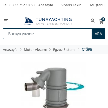
Tel: 0 232 712 10 50
Anasayfa
Sipariş Takibi
Müşteri Hi
0
ARA
Anasayfa
Motor Aksamı
Egzoz Sistemi
DİĞER