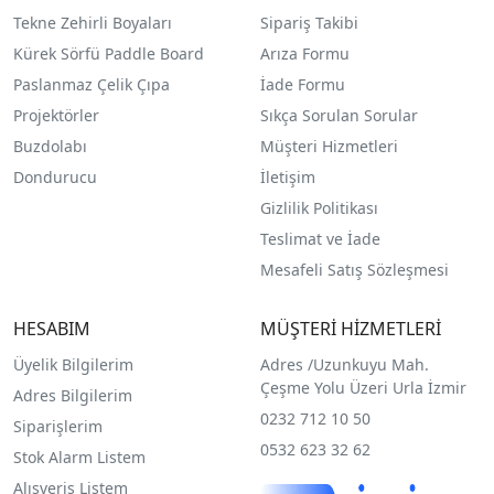
Tekne Zehirli Boyaları
Sipariş Takibi
Kürek Sörfü Paddle Board
Arıza Formu
Paslanmaz Çelik Çıpa
İade Formu
Projektörler
Sıkça Sorulan Sorular
Buzdolabı
Müşteri Hizmetleri
Dondurucu
İletişim
Gizlilik Politikası
Teslimat ve İade
Mesafeli Satış Sözleşmesi
HESABIM
MÜŞTERİ HİZMETLERİ
Üyelik Bilgilerim
Adres /
Uzunkuyu Mah.
Çeşme Yolu Üzeri Urla İzmir
Adres Bilgilerim
0232 712 10 50
Siparişlerim
0532 623 32 62
Stok Alarm Listem
Alışveriş Listem