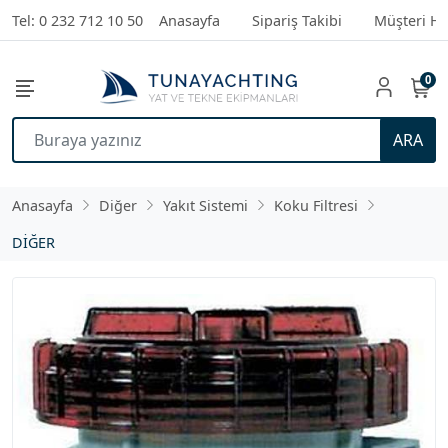
Tel: 0 232 712 10 50
Anasayfa
Sipariş Takibi
Müşteri Hi
0
ARA
Anasayfa
Diğer
Yakıt Sistemi
Koku Filtresi
DİĞER