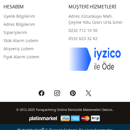
HESABIM
MÜŞTERİ HİZMETLERİ
Üyelik Bilgilerim
Adres /
Uzunkuyu Mah.
Çeşme Yolu Üzeri Urla İzmir
Adres Bilgilerim
0232 712 10 50
Siparişlerim
0532 623 32 62
Stok Alarm Listem
Alışveriş Listem
Fiyat Alarm Listem
© 2012-2025 Tunayachting Online Denizcilik Malzemeleri Satıcısı..
®