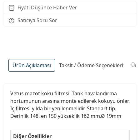
Fiyatı Düşünce Haber Ver
Satıcıya Soru Sor
Ürün Açıklaması
Taksit / Ödeme Seçenekleri
Ürü
Vetus mazot koku filtresi. Tank havalandırma
hortumunun arasına monte edilerek kokuyu önler.
İç filtresi yılda bir yenilenmelidir. Standart tip.
Derinlik 148, en 150 yükseklik 162 mm.Ø 19mm
Diğer Özellikler