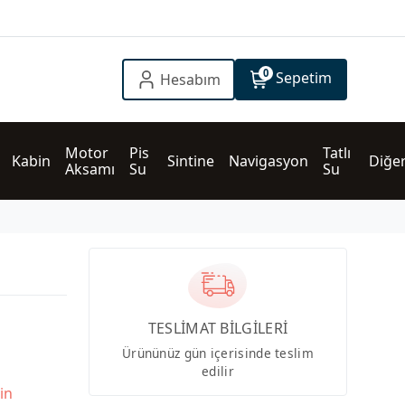
0
Sepetim
Hesabım
Motor 
Pis 
Tatlı 
Kabin
Sintine
Navigasyon
Diğe
Aksamı
Su
Su
TESLİMAT BİLGİLERİ
Ürününüz gün içerisinde teslim
edilir
in