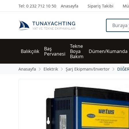
Tel: 0 232 712 10 50
Anasayfa
Sipariş Takibi
Müş
Tekne 
Baş 
Balıkçılık
Boya 
Dümen/Kumanda
Pervanesi
Bakım
Anasayfa
Elektrik
Şarj Ekipmanı/Invertor
DİĞE