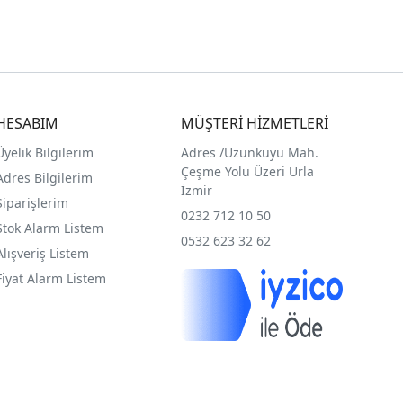
HESABIM
MÜŞTERİ HİZMETLERİ
Üyelik Bilgilerim
Adres /
Uzunkuyu Mah.
Çeşme Yolu Üzeri Urla
Adres Bilgilerim
İzmir
Siparişlerim
0232 712 10 50
Stok Alarm Listem
0532 623 32 62
Alışveriş Listem
Fiyat Alarm Listem