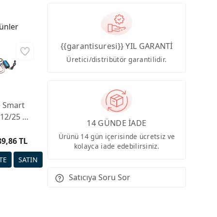
ünler
{{garantisuresi}} YIL GARANTİ
Üretici/distribütör garantilidir.
e Smart
 12/25 +
14 GÜNDE İADE
KOnn.
Ürünü 14 gün içerisinde ücretsiz ve
ü Şarj
89,86 TL
kolayca iade edebilirsiniz.
ihazı
Satıcıya Soru Sor