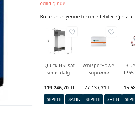
edildiğinde
Bu ürünün yerine tercih edebileceğiniz ür
Quick HSI saf
WhisperPower
Blu
sinüs dalga
Supreme
IP65
invertör
Combi 24V /
DC 
3000W - 50A
Ak
119.246,70 TL
77.137,21 TL
15.5
C