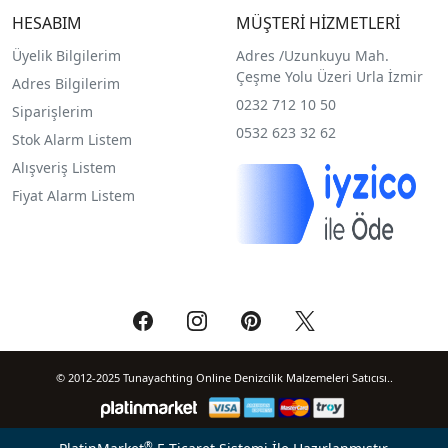
HESABIM
MÜŞTERİ HİZMETLERİ
Üyelik Bilgilerim
Adres /
Uzunkuyu Mah.
Çeşme Yolu Üzeri Urla İzmir
Adres Bilgilerim
0232 712 10 50
Siparişlerim
0532 623 32 62
Stok Alarm Listem
Alışveriş Listem
Fiyat Alarm Listem
© 2012-2025 Tunayachting Online Denizcilik Malzemeleri Satıcısı..
®