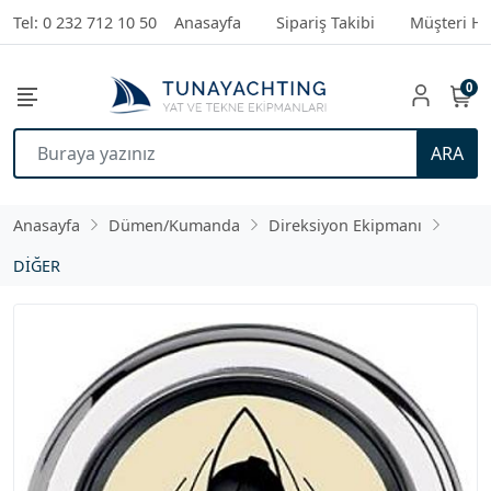
Tel: 0 232 712 10 50
Anasayfa
Sipariş Takibi
Müşteri Hi
0
ARA
Anasayfa
Dümen/Kumanda
Direksiyon Ekipmanı
DİĞER