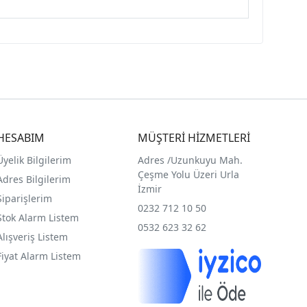
HESABIM
MÜŞTERİ HİZMETLERİ
Üyelik Bilgilerim
Adres /
Uzunkuyu Mah.
Çeşme Yolu Üzeri Urla
Adres Bilgilerim
İzmir
Siparişlerim
0232 712 10 50
Stok Alarm Listem
0532 623 32 62
Alışveriş Listem
Fiyat Alarm Listem