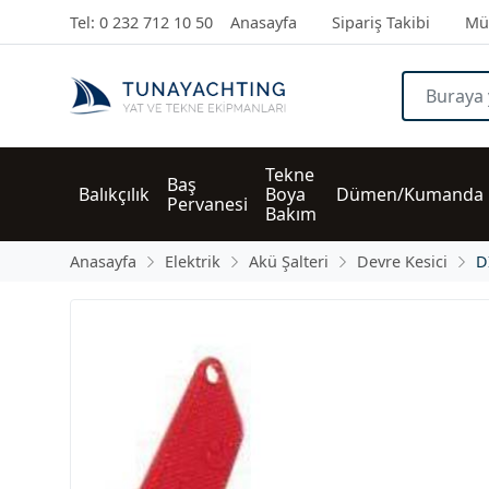
Tel: 0 232 712 10 50
Anasayfa
Sipariş Takibi
Müş
Tekne 
Baş 
Balıkçılık
Boya 
Dümen/Kumanda
Pervanesi
Bakım
Anasayfa
Elektrik
Akü Şalteri
Devre Kesici
D