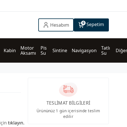
0
Sepetim
Hesabım
Motor 
Pis 
Tatlı 
Kabin
Sintine
Navigasyon
Diğe
Aksamı
Su
Su
TESLİMAT BİLGİLERİ
Ürününüz 1 gün içerisinde teslim
edilir
için
tıklayın.