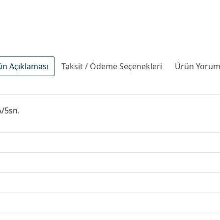
ün Açıklaması
Taksit / Ödeme Seçenekleri
Ürün Yoruml
A/5sn.