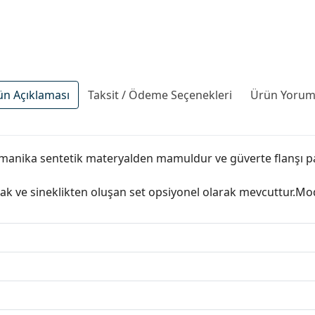
ün Açıklaması
Taksit / Ödeme Seçenekleri
Ürün Yoruml
ı manika sentetik materyalden mamuldur ve güverte flanşı pa
pak ve sineklikten oluşan set opsiyonel olarak mevcuttur.Mo