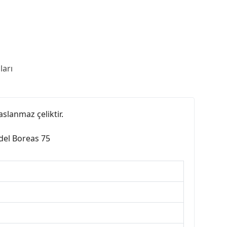
arı
slanmaz çeliktir.
del Boreas 75