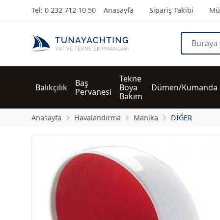
Tel: 0 232 712 10 50
Anasayfa
Sipariş Takibi
Müş
Tekne 
Baş 
Balıkçılık
Boya 
Dümen/Kumanda
Pervanesi
Bakım
Anasayfa
Havalandırma
Manika
DİĞER