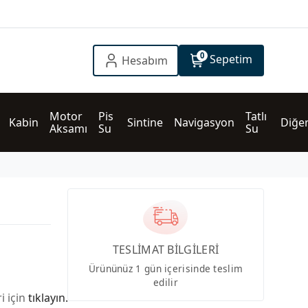
0
Sepetim
Hesabım
Motor 
Pis 
Tatlı 
Kabin
Sintine
Navigasyon
Diğe
Aksamı
Su
Su
TESLİMAT BİLGİLERİ
Ürününüz 1 gün içerisinde teslim
edilir
i için
tıklayın.