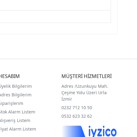
HESABIM
MÜŞTERİ HİZMETLERİ
Üyelik Bilgilerim
Adres /
Uzunkuyu Mah.
Çeşme Yolu Üzeri Urla
Adres Bilgilerim
İzmir
Siparişlerim
0232 712 10 50
Stok Alarm Listem
0532 623 32 62
Alışveriş Listem
Fiyat Alarm Listem