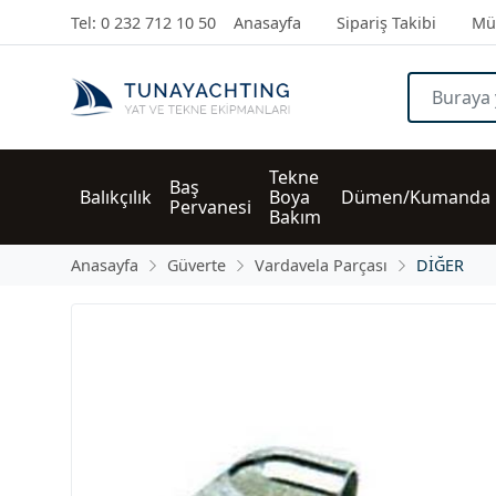
Tel: 0 232 712 10 50
Anasayfa
Sipariş Takibi
Müş
Tekne 
Baş 
Balıkçılık
Boya 
Dümen/Kumanda
Pervanesi
Bakım
Anasayfa
Güverte
Vardavela Parçası
DİĞER