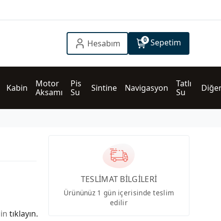
0
Sepetim
Hesabım
Motor 
Pis 
Tatlı 
Kabin
Sintine
Navigasyon
Diğe
Aksamı
Su
Su
TESLİMAT BİLGİLERİ
Ürününüz 1 gün içerisinde teslim
edilir
çin
tıklayın.