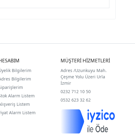
HESABIM
MÜŞTERİ HİZMETLERİ
Üyelik Bilgilerim
Adres /
Uzunkuyu Mah.
Çeşme Yolu Üzeri Urla
Adres Bilgilerim
İzmir
Siparişlerim
0232 712 10 50
Stok Alarm Listem
0532 623 32 62
Alışveriş Listem
Fiyat Alarm Listem