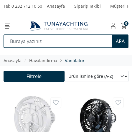
Tel: 0 232 712 10 50
Anasayfa
Sipariş Takibi
Müşteri Hi
0
ARA
Anasayfa
Havalandırma
Vantilatör
Filtrele