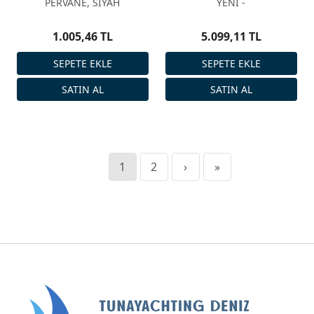
PERVANE, SİYAH
YENİ -
1.005,46 TL
5.099,11 TL
1
2
›
»