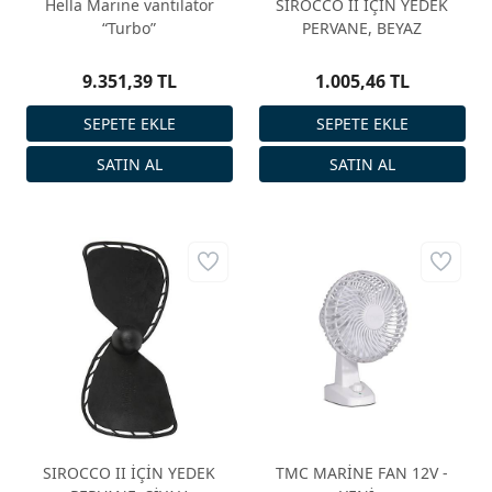
Hella Marine vantilatör
SIROCCO II İÇİN YEDEK
“Turbo”
PERVANE, BEYAZ
9.351,39 TL
1.005,46 TL
SIROCCO II İÇİN YEDEK
TMC MARİNE FAN 12V -