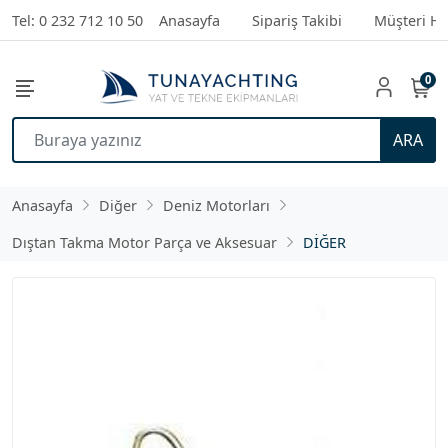
Tel: 0 232 712 10 50
Anasayfa
Sipariş Takibi
Müşteri Hi
0
ARA
Anasayfa
Diğer
Deniz Motorları
Dıştan Takma Motor Parça ve Aksesuar
DİĞER