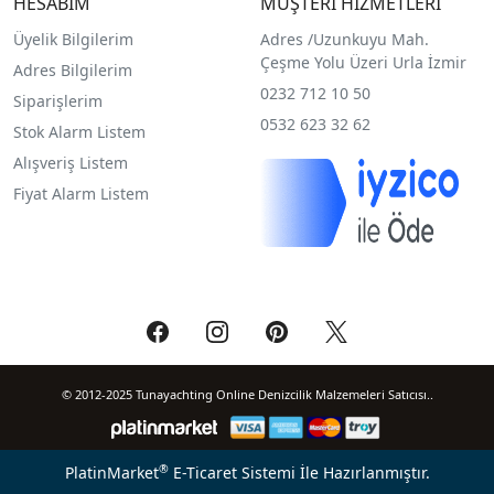
HESABIM
MÜŞTERİ HİZMETLERİ
Üyelik Bilgilerim
Adres /
Uzunkuyu Mah.
Çeşme Yolu Üzeri Urla İzmir
Adres Bilgilerim
0232 712 10 50
Siparişlerim
0532 623 32 62
Stok Alarm Listem
Alışveriş Listem
Fiyat Alarm Listem
© 2012-2025 Tunayachting Online Denizcilik Malzemeleri Satıcısı..
®
PlatinMarket
E-Ticaret Sistemi
İle Hazırlanmıştır.