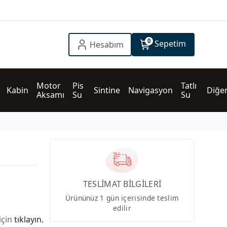
0
Sepetim
Hesabım
Motor 
Pis 
Tatlı 
Kabin
Sintine
Navigasyon
Diğe
Aksamı
Su
Su
TESLİMAT BİLGİLERİ
Ürününüz 1 gün içerisinde teslim
edilir
için
tıklayın.