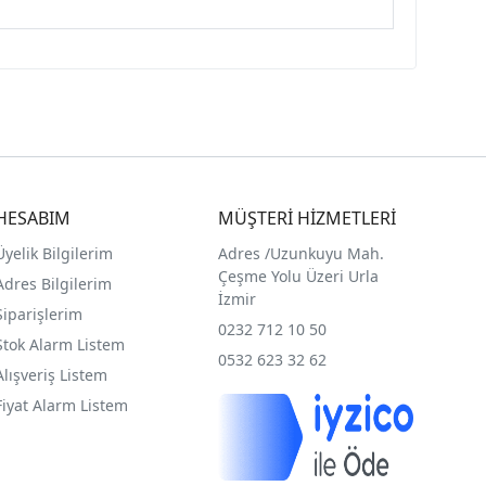
HESABIM
MÜŞTERİ HİZMETLERİ
Üyelik Bilgilerim
Adres /
Uzunkuyu Mah.
Çeşme Yolu Üzeri Urla
Adres Bilgilerim
İzmir
Siparişlerim
0232 712 10 50
Stok Alarm Listem
0532 623 32 62
Alışveriş Listem
Fiyat Alarm Listem