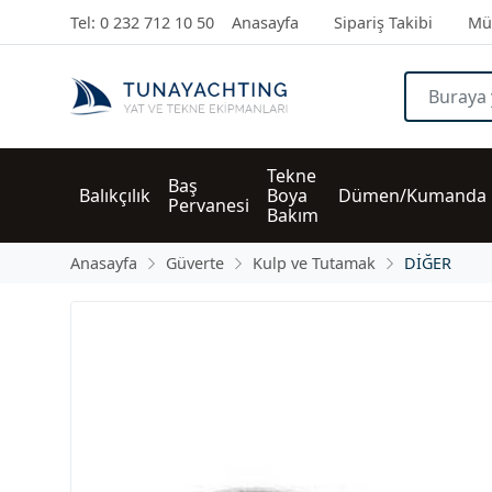
Tel: 0 232 712 10 50
Anasayfa
Sipariş Takibi
Müş
Tekne 
Baş 
Balıkçılık
Boya 
Dümen/Kumanda
Pervanesi
Bakım
Anasayfa
Güverte
Kulp ve Tutamak
DİĞER