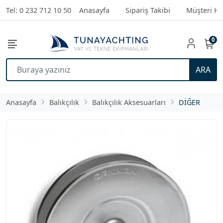
Tel: 0 232 712 10 50
Anasayfa
Sipariş Takibi
Müşteri Hi
0
ARA
Anasayfa
Balıkçılık
Balıkçılık Aksesuarları
DİĞER