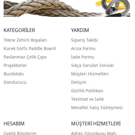
KATEGORİLER
YARDIM
Tekne Zehirli Boyaları
Sipariş Takibi
Kürek Sörfü Paddle Board
Arıza Formu
Paslanmaz Çelik Çıpa
İade Formu
Projektörler
Sıkça Sorulan Sorular
Buzdolabı
Müşteri Hizmetleri
Dondurucu
İletişim
Gizlilik Politikası
Teslimat ve İade
Mesafeli Satış Sözleşmesi
HESABIM
MÜŞTERİ HİZMETLERİ
Üyelik Bilgilerim
Adres /
Uzunkuyu Mah.