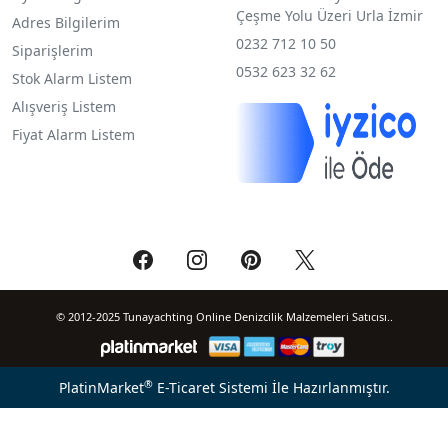
Çeşme Yolu Üzeri Urla İzmir
Adres Bilgilerim
0232 712 10 50
Siparişlerim
0532 623 32 62
Stok Alarm Listem
Alışveriş Listem
Fiyat Alarm Listem
© 2012-2025 Tunayachting Online Denizcilik Malzemeleri Satıcısı..
®
PlatinMarket
E-Ticaret Sistemi
İle Hazırlanmıştır.