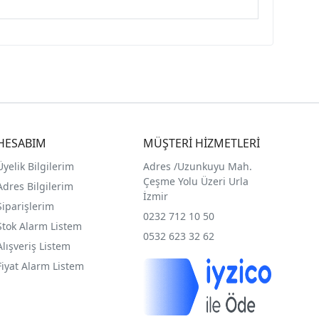
HESABIM
MÜŞTERİ HİZMETLERİ
Üyelik Bilgilerim
Adres /
Uzunkuyu Mah.
Çeşme Yolu Üzeri Urla
Adres Bilgilerim
İzmir
Siparişlerim
0232 712 10 50
Stok Alarm Listem
0532 623 32 62
Alışveriş Listem
Fiyat Alarm Listem