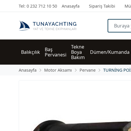
Tel: 0 232 712 10 50
Anasayfa
Sipariş Takibi
Müş
Tekne 
Baş 
Balıkçılık
Boya 
Dümen/Kumanda
Pervanesi
Bakım
Anasayfa
Motor Aksamı
Pervane
TURNİNG PO