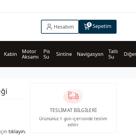
0
Sepetim
Hesabım
Motor 
Pis 
Tatlı 
Kabin
Sintine
Navigasyon
Diğe
Aksamı
Su
Su
ği
TESLİMAT BİLGİLERİ
Ürününüz 1 gün içerisinde teslim
edilir
için
tıklayın.