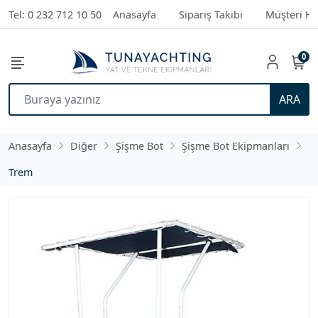
Tel: 0 232 712 10 50
Anasayfa
Sipariş Takibi
Müşteri Hi
0
ARA
Anasayfa
Diğer
Şişme Bot
Şişme Bot Ekipmanları
Trem