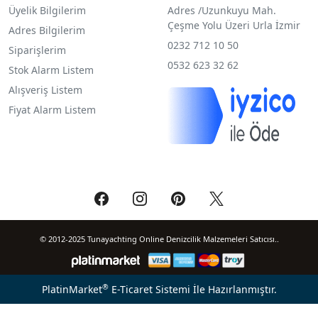
Üyelik Bilgilerim
Adres /
Uzunkuyu Mah.
Çeşme Yolu Üzeri Urla İzmir
Adres Bilgilerim
0232 712 10 50
Siparişlerim
0532 623 32 62
Stok Alarm Listem
Alışveriş Listem
Fiyat Alarm Listem
© 2012-2025 Tunayachting Online Denizcilik Malzemeleri Satıcısı..
®
PlatinMarket
E-Ticaret Sistemi
İle Hazırlanmıştır.