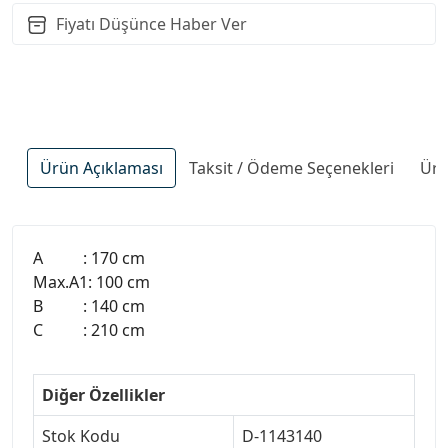
Fiyatı Düşünce Haber Ver
Ürün Açıklaması
Taksit / Ödeme Seçenekleri
Ürü
A : 170 cm
Max.A1: 100 cm
B : 140 cm
C : 210 cm
Diğer Özellikler
Stok Kodu
D-1143140