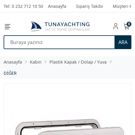
Tel: 0 232 712 10 50
Anasayfa
Sipariş Takibi
Müşteri Hi
0
ARA
Anasayfa
Kabin
Plastik Kapak / Dolap / Yuva
DİĞER