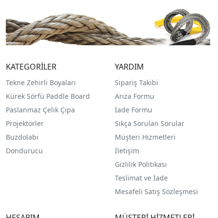
KATEGORİLER
YARDIM
Tekne Zehirli Boyaları
Sipariş Takibi
Kürek Sörfü Paddle Board
Arıza Formu
Paslanmaz Çelik Çıpa
İade Formu
Projektörler
Sıkça Sorulan Sorular
Buzdolabı
Müşteri Hizmetleri
Dondurucu
İletişim
Gizlilik Politikası
Teslimat ve İade
Mesafeli Satış Sözleşmesi
HESABIM
MÜŞTERİ HİZMETLERİ