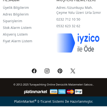
Üyelik Bilgilerim
Adres /
Uzunkuyu Mah.
Çeşme Yolu Üzeri Urla İzmir
Adres Bilgilerim
0232 712 10 50
Siparişlerim
0532 623 32 62
Stok Alarm Listem
Alışveriş Listem
Fiyat Alarm Listem
© 2012-2025 Tunayachting Online Denizcilik Malzemeleri Satıcısı..
®
PlatinMarket
E-Ticaret Sistemi
İle Hazırlanmıştır.