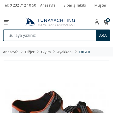
Tel: 0 232 712 10 50
Anasayfa
Sipariş Takibi
Müşteri Hi
0
ARA
Anasayfa
Diğer
Giyim
Ayakkabı
DİĞER