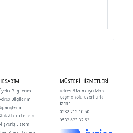
HESABIM
MÜŞTERİ HİZMETLERİ
Üyelik Bilgilerim
Adres /
Uzunkuyu Mah.
Çeşme Yolu Üzeri Urla
Adres Bilgilerim
İzmir
Siparişlerim
0232 712 10 50
Stok Alarm Listem
0532 623 32 62
Alışveriş Listem
Fiyat Alarm Listem