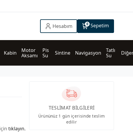
0
Sepetim
Hesabım
Motor 
Pis 
Tatlı 
Kabin
Sintine
Navigasyon
Diğe
Aksamı
Su
Su
TESLİMAT BİLGİLERİ
Ürününüz 1 gün içerisinde teslim
edilir
için
tıklayın.