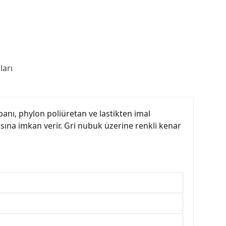
arı
banı, phylon poliüretan ve lastikten imal
asına imkan verir. Gri nubuk üzerine renkli kenar