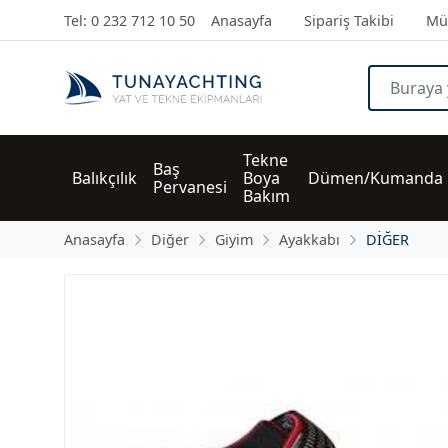
Tel: 0 232 712 10 50
Anasayfa
Sipariş Takibi
Müş
Tekne 
Baş 
Balıkçılık
Boya 
Dümen/Kumanda
Pervanesi
Bakım
Anasayfa
Diğer
Giyim
Ayakkabı
DİĞER