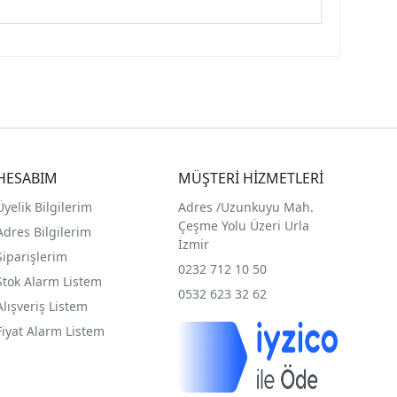
HESABIM
MÜŞTERİ HİZMETLERİ
Üyelik Bilgilerim
Adres /
Uzunkuyu Mah.
Çeşme Yolu Üzeri Urla
Adres Bilgilerim
İzmir
Siparişlerim
0232 712 10 50
Stok Alarm Listem
0532 623 32 62
Alışveriş Listem
Fiyat Alarm Listem