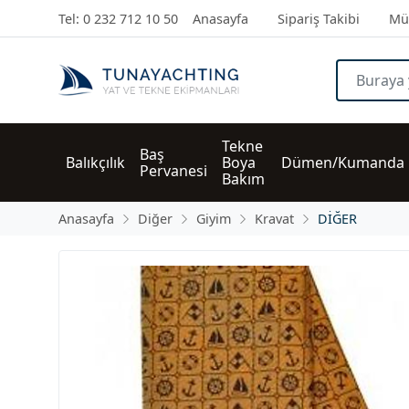
Tel: 0 232 712 10 50
Anasayfa
Sipariş Takibi
Müş
Tekne 
Baş 
Balıkçılık
Boya 
Dümen/Kumanda
Pervanesi
Bakım
Anasayfa
Diğer
Giyim
Kravat
DİĞER