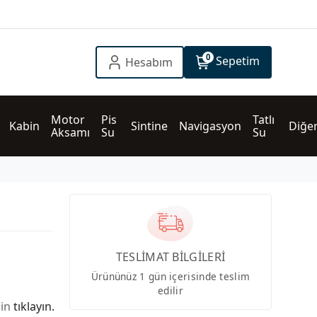
0
Sepetim
Hesabım
Motor 
Pis 
Tatlı 
Kabin
Sintine
Navigasyon
Diğe
Aksamı
Su
Su
TESLİMAT BİLGİLERİ
Ürününüz 1 gün içerisinde teslim
edilir
çin
tıklayın.