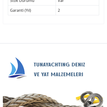
Stok Durumu
Var
Garanti (Yıl)
2