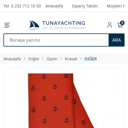
Tel: 0 232 712 10 50
Anasayfa
Sipariş Takibi
Müşteri Hi
0
ARA
Anasayfa
Diğer
Giyim
Kravat
DİĞER