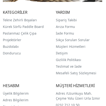
KATEGORİLER
YARDIM
Tekne Zehirli Boyaları
Sipariş Takibi
Kürek Sörfü Paddle Board
Arıza Formu
Paslanmaz Çelik Çıpa
İade Formu
Projektörler
Sıkça Sorulan Sorular
Buzdolabı
Müşteri Hizmetleri
Dondurucu
İletişim
Gizlilik Politikası
Teslimat ve İade
Mesafeli Satış Sözleşmesi
HESABIM
MÜŞTERİ HİZMETLERİ
Üyelik Bilgilerim
Adres /
Uzunkuyu Mah.
Çeşme Yolu Üzeri Urla İzmir
Adres Bilgilerim
0232 712 10 50