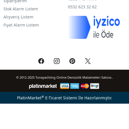
Siparişlerim
0532 623 32 62
Stok Alarm Listem
Alışveriş Listem
Fiyat Alarm Listem
© 2012-2025 Tunayachting Online Denizcilik Malzemeleri Satıcısı..
®
PlatinMarket
E-Ticaret Sistemi
İle Hazırlanmıştır.