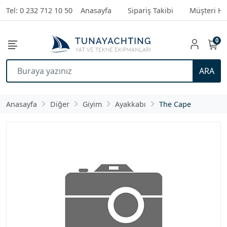
Tel: 0 232 712 10 50
Anasayfa
Sipariş Takibi
Müşteri Hi
0
ARA
Anasayfa
Diğer
Giyim
Ayakkabı
The Cape