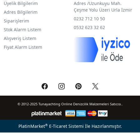
Üyelik Bilgilerim
Adres /
Uzunkuyu Mah.
Çeşme Yolu Üzeri Urla İzmir
Adres Bilgilerim
0232 712 10 50
Siparişlerim
0532 623 32 62
Stok Alarm Listem
Alışveriş Listem
Fiyat Alarm Listem
© 2012-2025 Tunayachting Online Denizcilik Malzemeleri Satıcısı..
®
PlatinMarket
E-Ticaret Sistemi
İle Hazırlanmıştır.