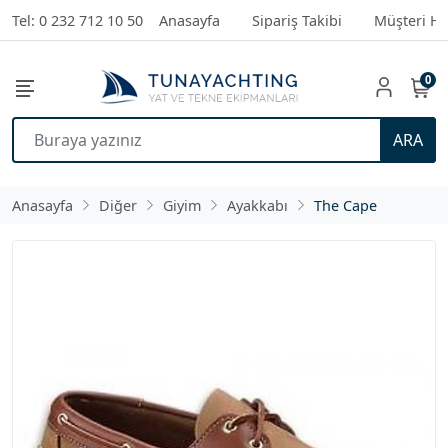
Tel: 0 232 712 10 50
Anasayfa
Sipariş Takibi
Müşteri Hi
0
ARA
Anasayfa
Diğer
Giyim
Ayakkabı
The Cape