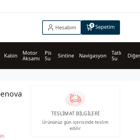
0
Sepetim
Hesabım
Motor 
Pis 
Tatlı 
Kabin
Sintine
Navigasyon
Diğe
Aksamı
Su
Su
Genova
TESLİMAT BİLGİLERİ
Ürününüz gün içerisinde teslim
edilir
in