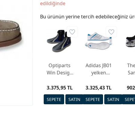
edildiğinde
Bu ürünün yerine tercih edebileceğiniz ür
Optiparts
Adidas JB01
Th
Win Design
yelken
Sa
Yelken
ayakkabısı
ayakkabısı
3.375,95 TL
3.325,43 TL
902