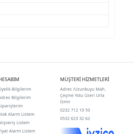
HESABIM
MÜŞTERİ HİZMETLERİ
Üyelik Bilgilerim
Adres /
Uzunkuyu Mah.
Çeşme Yolu Üzeri Urla
Adres Bilgilerim
İzmir
Siparişlerim
0232 712 10 50
Stok Alarm Listem
0532 623 32 62
Alışveriş Listem
Fiyat Alarm Listem