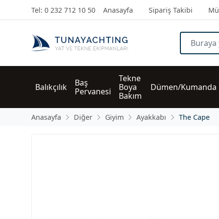
Tel: 0 232 712 10 50
Anasayfa
Sipariş Takibi
Müş
Tekne 
Baş 
Balıkçılık
Boya 
Dümen/Kumanda
Pervanesi
Bakım
Anasayfa
Diğer
Giyim
Ayakkabı
The Cape