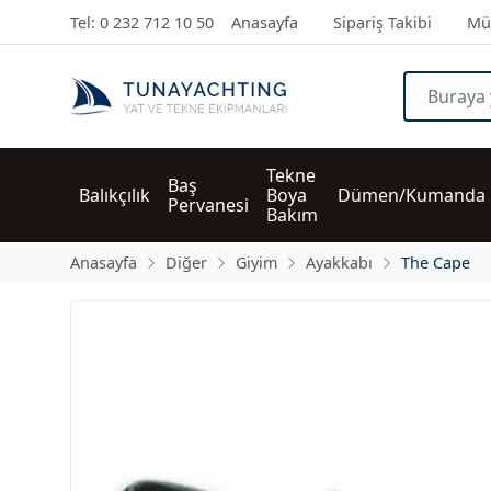
Tel: 0 232 712 10 50
Anasayfa
Sipariş Takibi
Müş
Tekne 
Baş 
Balıkçılık
Boya 
Dümen/Kumanda
Pervanesi
Bakım
Anasayfa
Diğer
Giyim
Ayakkabı
The Cape