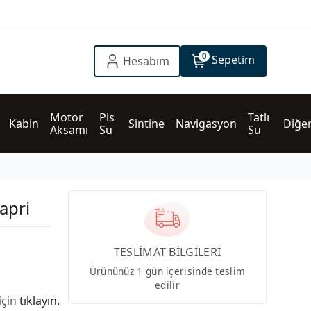
0
Sepetim
Hesabım
Motor 
Pis 
Tatlı 
Kabin
Sintine
Navigasyon
Diğe
Aksamı
Su
Su
apri
TESLİMAT BİLGİLERİ
Ürününüz 1 gün içerisinde teslim
edilir
için
tıklayın.