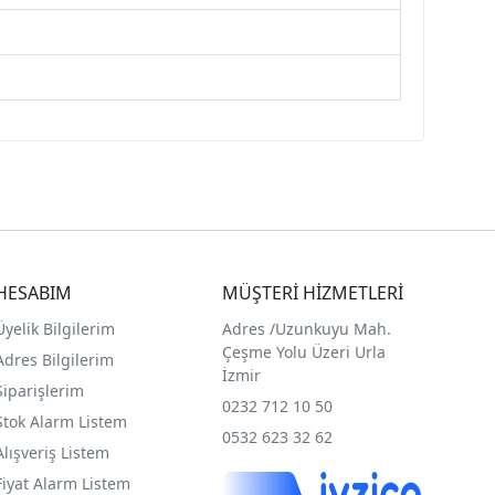
HESABIM
MÜŞTERİ HİZMETLERİ
Üyelik Bilgilerim
Adres /
Uzunkuyu Mah.
Çeşme Yolu Üzeri Urla
Adres Bilgilerim
İzmir
Siparişlerim
0232 712 10 50
Stok Alarm Listem
0532 623 32 62
Alışveriş Listem
Fiyat Alarm Listem