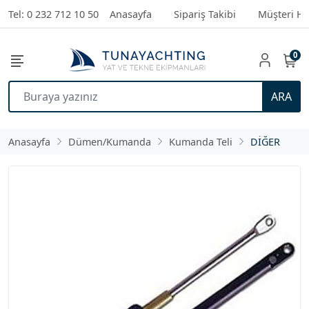
Tel: 0 232 712 10 50
Anasayfa
Sipariş Takibi
Müşteri Hi
0
ARA
Anasayfa
Dümen/Kumanda
Kumanda Teli
DİĞER