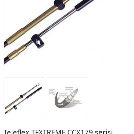
Teleflex TFXTREME CCX179 serisi