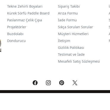
Tekne Zehirli Boyaları
Sipariş Takibi
Kürek Sörfü Paddle Board
Arıza Formu
Paslanmaz Çelik Çıpa
İade Formu
Projektörler
Sıkça Sorulan Sorular
Buzdolabı
Müşteri Hizmetleri
Dondurucu
İletişim
Gizlilik Politikası
Teslimat ve İade
Mesafeli Satış Sözleşmesi
®
PlatinMarket
E-Ticaret Sistemi
İle Hazırlanmıştır.