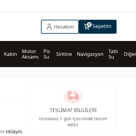
0
Sepetim
Hesabım
Motor 
Pis 
Tatlı 
Kabin
Sintine
Navigasyon
Diğe
Aksamı
Su
Su
TESLİMAT BİLGİLERİ
Ürününüz 1 gün içerisinde teslim
edilir
çin
tıklayın.