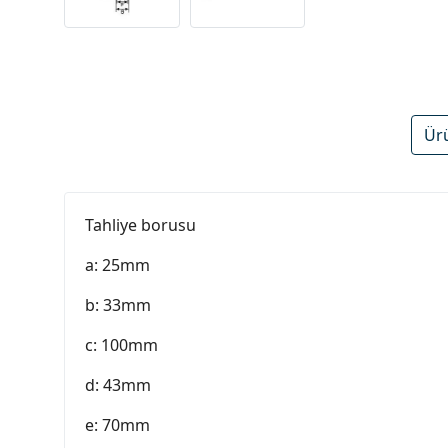
Ür
Tahliye borusu
a: 25mm
b: 33mm
c: 100mm
d: 43mm
e: 70mm