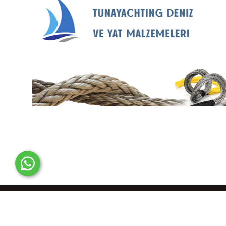
© 2012-2025 Tunayachting Online Denizcilik Malzemeleri Satıcısı..