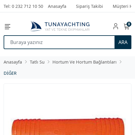
Tel: 0 232 712 10 50
Anasayfa
Sipariş Takibi
Müşteri Hi
0
ARA
Anasayfa
Tatlı Su
Hortum Ve Hortum Bağlantıları
DİĞER