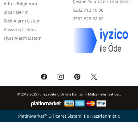
Çeşme Yolu Üzeri Urla İzmir
Adres Bilgilerim
0232 712 10 50
Siparişlerim
0532 623 32 62
Stok Alarm Listem
Alışveriş Listem
Fiyat Alarm Listem
© 2012-2025 Tunayachting Online Denizcilik Malzemeleri Satıcısı..
®
PlatinMarket
E-Ticaret Sistemi
İle Hazırlanmıştır.