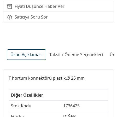
Fiyatı Düşünce Haber Ver
Satıcıya Soru Sor
Ürün Açıklaması
Taksit / Ödeme Seçenekleri
Ürü
T hortum konnektörü plastik.Ø 25 mm
Diğer Özellikler
Stok Kodu
1736425
Marka
DİĞER