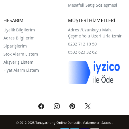
Mesafeli Satış Sözleşmesi
HESABIM
MÜŞTERİ HİZMETLERİ
Üyelik Bilgilerim
Adres /
Uzunkuyu Mah.
Çeşme Yolu Üzeri Urla İzmir
Adres Bilgilerim
0232 712 10 50
Siparişlerim
0532 623 32 62
Stok Alarm Listem
Alışveriş Listem
Fiyat Alarm Listem
© 2012-2025 Tunayachting Online Denizcilik Malzemeleri Satıcısı..