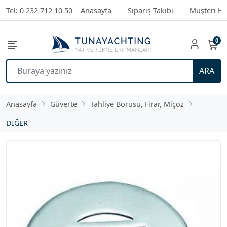
Tel: 0 232 712 10 50
Anasayfa
Sipariş Takibi
Müşteri Hi
0
ARA
Anasayfa
Güverte
Tahliye Borusu, Firar, Miçoz
DİĞER