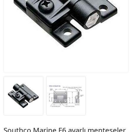
Southco Marine E6 ayarlı menteşeler