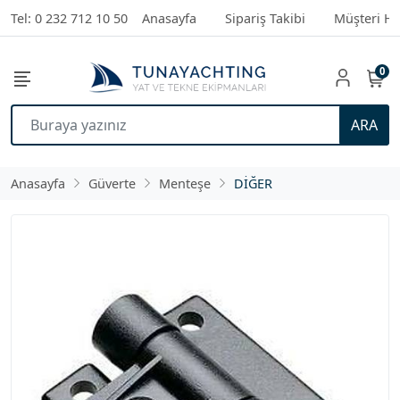
Tel: 0 232 712 10 50
Anasayfa
Sipariş Takibi
Müşteri Hi
0
ARA
Anasayfa
Güverte
Menteşe
DİĞER