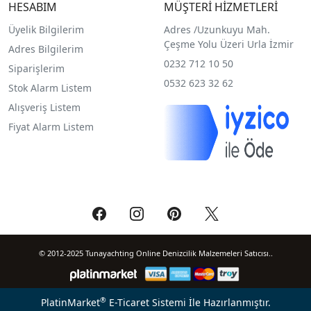
HESABIM
MÜŞTERİ HİZMETLERİ
Üyelik Bilgilerim
Adres /
Uzunkuyu Mah.
Çeşme Yolu Üzeri Urla İzmir
Adres Bilgilerim
0232 712 10 50
Siparişlerim
0532 623 32 62
Stok Alarm Listem
Alışveriş Listem
Fiyat Alarm Listem
© 2012-2025 Tunayachting Online Denizcilik Malzemeleri Satıcısı..
®
PlatinMarket
E-Ticaret Sistemi
İle Hazırlanmıştır.