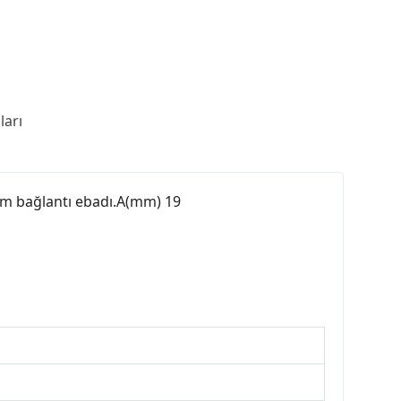
arı
rtum bağlantı ebadı.A(mm) 19