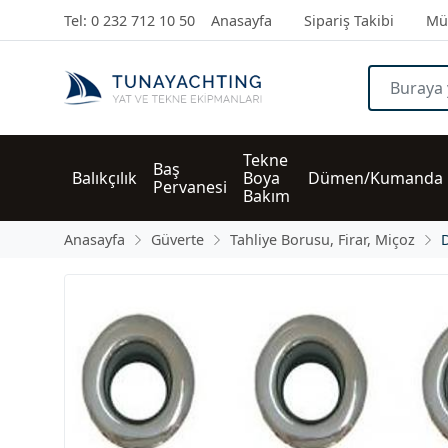
Tel: 0 232 712 10 50
Anasayfa
Sipariş Takibi
Müş
Tekne 
Baş 
Balıkçılık
Boya 
Dümen/Kumanda
Pervanesi
Bakım
Anasayfa
Güverte
Tahliye Borusu, Firar, Miçoz