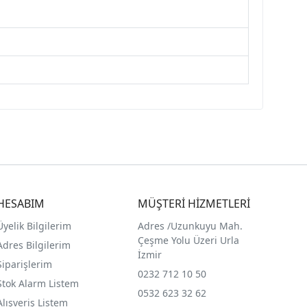
HESABIM
MÜŞTERİ HİZMETLERİ
Üyelik Bilgilerim
Adres /
Uzunkuyu Mah.
Çeşme Yolu Üzeri Urla
Adres Bilgilerim
İzmir
Siparişlerim
0232 712 10 50
Stok Alarm Listem
0532 623 32 62
Alışveriş Listem