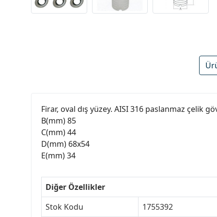
Ür
Firar, oval dış yüzey. AISI 316 paslanmaz çelik g
B(mm) 85
C(mm) 44
D(mm) 68x54
E(mm) 34
Diğer Özellikler
Stok Kodu
1755392