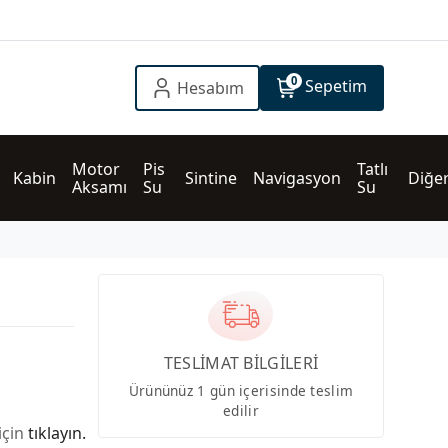
0
Sepetim
Hesabım
Motor 
Pis 
Tatlı 
Kabin
Sintine
Navigasyon
Diğe
Aksamı
Su
Su
TESLİMAT BİLGİLERİ
Ürününüz 1 gün içerisinde teslim
edilir
için
tıklayın.