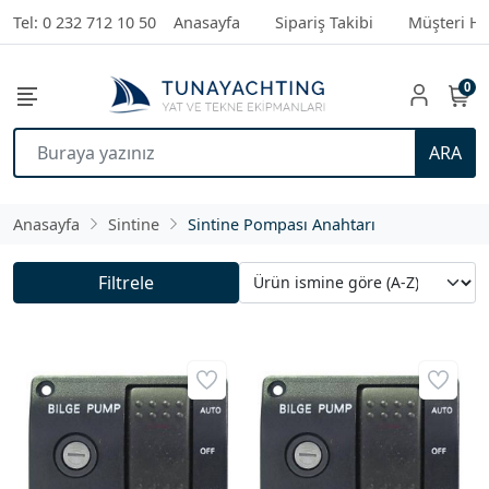
Tel: 0 232 712 10 50
Anasayfa
Sipariş Takibi
Müşteri Hi
0
ARA
Anasayfa
Sintine
Sintine Pompası Anahtarı
Filtrele