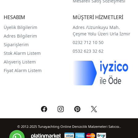
Mesafeli Satış Sözleşmesi
HESABIM
MÜŞTERİ HİZMETLERİ
Üyelik Bilgilerim
Adres /
Uzunkuyu Mah.
Çeşme Yolu Üzeri Urla İzmir
Adres Bilgilerim
0232 712 10 50
Siparişlerim
0532 623 32 62
Stok Alarm Listem
Alışveriş Listem
Fiyat Alarm Listem
© 2012-2025 Tunayachting Online Denizcilik Malzemeleri Satıcısı..