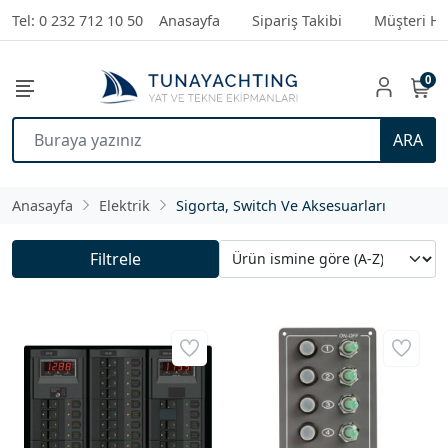
Tel: 0 232 712 10 50
Anasayfa
Sipariş Takibi
Müşteri Hi
0
ARA
Anasayfa
Elektrik
Sigorta, Switch Ve Aksesuarları
Filtrele