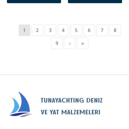
1
2
3
4
5
6
7
8
9
›
»