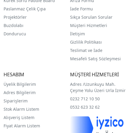
Kürek Sörfü Paddle Board
Arıza Formu
Paslanmaz Çelik Çıpa
İade Formu
Projektörler
Sıkça Sorulan Sorular
Buzdolabı
Müşteri Hizmetleri
Dondurucu
İletişim
Gizlilik Politikası
Teslimat ve İade
Mesafeli Satış Sözleşmesi
HESABIM
MÜŞTERİ HİZMETLERİ
Üyelik Bilgilerim
Adres /
Uzunkuyu Mah.
Çeşme Yolu Üzeri Urla İzmir
Adres Bilgilerim
0232 712 10 50
Siparişlerim
0532 623 32 62
Stok Alarm Listem
Alışveriş Listem
Fiyat Alarm Listem