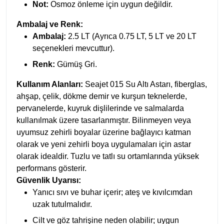
Not:
Osmoz önleme için uygun değildir.
Ambalaj ve Renk:
Ambalaj:
2.5 LT (Ayrıca 0.75 LT, 5 LT ve 20 LT
seçenekleri mevcuttur).
Renk:
Gümüş Gri.
Kullanım Alanları:
Seajet 015 Su Altı Astarı, fiberglas,
ahşap, çelik, dökme demir ve kurşun teknelerde,
pervanelerde, kuyruk dişlilerinde ve salmalarda
kullanılmak üzere tasarlanmıştır. Bilinmeyen veya
uyumsuz zehirli boyalar üzerine bağlayıcı katman
olarak ve yeni zehirli boya uygulamaları için astar
olarak idealdir. Tuzlu ve tatlı su ortamlarında yüksek
performans gösterir.
Güvenlik Uyarısı:
Yanıcı sıvı ve buhar içerir; ateş ve kıvılcımdan
uzak tutulmalıdır.
Cilt ve göz tahrişine neden olabilir; uygun