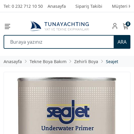
Tel: 0 232 712 10 50
Anasayfa
Sipariş Takibi
Müşteri Hi
0
ARA
Anasayfa
Tekne Boya Bakım
Zehirli Boya
Seajet