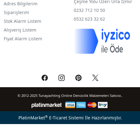
Çeşme Yolu Üzeri Urla İzmir
Adres Bilgilerim
0232 712 10 50
Siparişlerim
0532 623 32 62
Stok Alarm Listem
Alışveriş Listem
Fiyat Alarm Listem
© 2012-2025 Tunayachting Online Denizcilik Malzemeleri Satıcısı..
®
PlatinMarket
E-Ticaret Sistemi
İle Hazırlanmıştır.