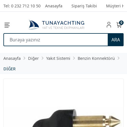
Tel: 0 232 712 10 50
Anasayfa
Sipariş Takibi
Müşteri Hi
0
ARA
Anasayfa
Diğer
Yakıt Sistemi
Benzin Konnektörü
DİĞER