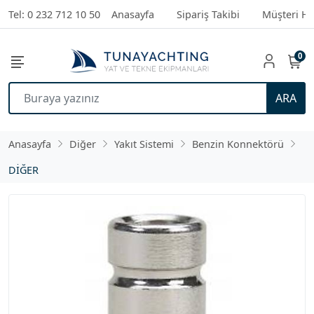
Tel: 0 232 712 10 50
Anasayfa
Sipariş Takibi
Müşteri Hi
0
ARA
Anasayfa
Diğer
Yakıt Sistemi
Benzin Konnektörü
DİĞER