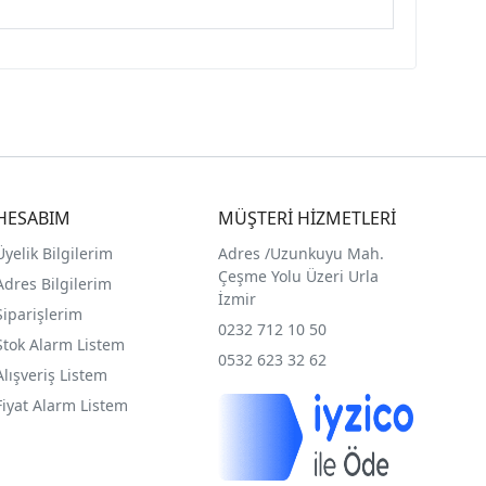
HESABIM
MÜŞTERİ HİZMETLERİ
Üyelik Bilgilerim
Adres /
Uzunkuyu Mah.
Çeşme Yolu Üzeri Urla
Adres Bilgilerim
İzmir
Siparişlerim
0232 712 10 50
Stok Alarm Listem
0532 623 32 62
Alışveriş Listem
Fiyat Alarm Listem