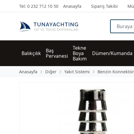
Tel: 0 232 712 10 50
Anasayfa
Sipariş Takibi
Müş
Tekne 
Baş 
Balıkçılık
Boya 
Dümen/Kumanda
Pervanesi
Bakım
Anasayfa
Diğer
Yakıt Sistemi
Benzin Konnektö