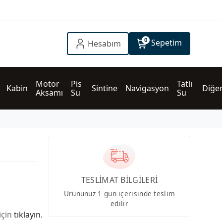
0
Sepetim
Hesabım
Motor 
Pis 
Tatlı 
Kabin
Sintine
Navigasyon
Diğe
Aksamı
Su
Su
TESLİMAT BİLGİLERİ
Ürününüz 1 gün içerisinde teslim
edilir
için
tıklayın.