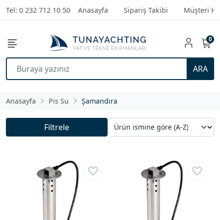
Tel: 0 232 712 10 50
Anasayfa
Sipariş Takibi
Müşteri Hi
0
ARA
Anasayfa
Pis Su
Şamandıra
Filtrele