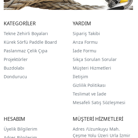
KATEGORİLER
YARDIM
Tekne Zehirli Boyaları
Sipariş Takibi
Kürek Sörfü Paddle Board
Arıza Formu
Paslanmaz Çelik Çıpa
İade Formu
Projektörler
Sıkça Sorulan Sorular
Buzdolabı
Müşteri Hizmetleri
Dondurucu
İletişim
Gizlilik Politikası
Teslimat ve İade
Mesafeli Satış Sözleşmesi
HESABIM
MÜŞTERİ HİZMETLERİ
Üyelik Bilgilerim
Adres /
Uzunkuyu Mah.
Çeşme Yolu Üzeri Urla İzmir
Adres Bilgilerim