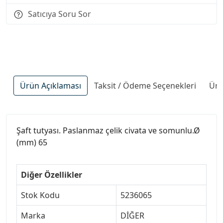
Satıcıya Soru Sor
Ürün Açıklaması
Taksit / Ödeme Seçenekleri
Ürü
Şaft tutyası. Paslanmaz çelik civata ve somunlu.Ø
(mm) 65
Diğer Özellikler
Stok Kodu
5236065
Marka
DİĞER