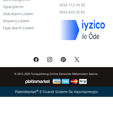
0232 712 10 50
Siparişlerim
0532 623 32 62
Stok Alarm Listem
Alışveriş Listem
Fiyat Alarm Listem
© 2012-2025 Tunayachting Online Denizcilik Malzemeleri Satıcısı..
®
PlatinMarket
E-Ticaret Sistemi
İle Hazırlanmıştır.