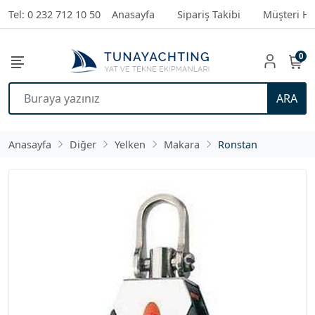
Tel: 0 232 712 10 50
Anasayfa
Sipariş Takibi
Müşteri Hi
0
ARA
Anasayfa
Diğer
Yelken
Makara
Ronstan