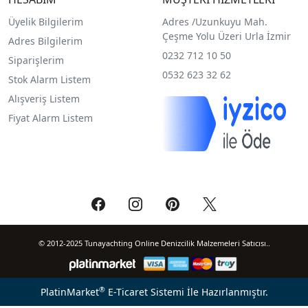
Üyelik Bilgilerim
Adres /
Uzunkuyu Mah.
Çeşme Yolu Üzeri Urla İzmir
Adres Bilgilerim
0232 712 10 50
Siparişlerim
0532 623 32 62
Stok Alarm Listem
Alışveriş Listem
Fiyat Alarm Listem
© 2012-2025 Tunayachting Online Denizcilik Malzemeleri Satıcısı..
®
PlatinMarket
E-Ticaret Sistemi
İle Hazırlanmıştır.