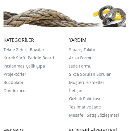
KATEGORİLER
YARDIM
Tekne Zehirli Boyaları
Sipariş Takibi
Kürek Sörfü Paddle Board
Arıza Formu
Paslanmaz Çelik Çıpa
İade Formu
Projektörler
Sıkça Sorulan Sorular
Buzdolabı
Müşteri Hizmetleri
Dondurucu
İletişim
Gizlilik Politikası
Teslimat ve İade
Mesafeli Satış Sözleşmesi
HESABIM
MÜŞTERİ HİZMETLERİ