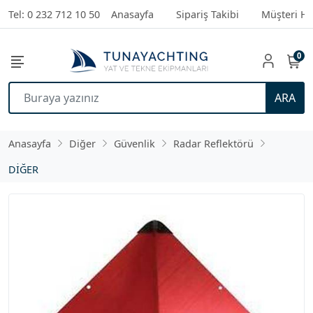
Tel: 0 232 712 10 50
Anasayfa
Sipariş Takibi
Müşteri Hi
0
ARA
Anasayfa
Diğer
Güvenlik
Radar Reflektörü
DİĞER