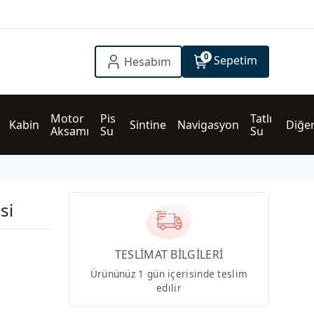
0
Sepetim
Hesabım
Motor 
Pis 
Tatlı 
Kabin
Sintine
Navigasyon
Diğe
Aksamı
Su
Su
si
TESLİMAT BİLGİLERİ
Ürününüz 1 gün içerisinde teslim
edilir