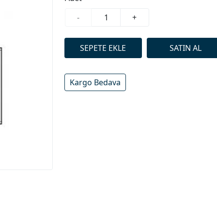
-
+
Kargo Bedava