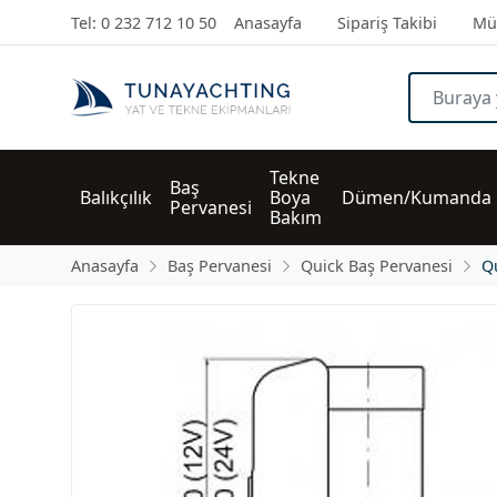
Tel: 0 232 712 10 50
Anasayfa
Sipariş Takibi
Müş
Tekne 
Baş 
Balıkçılık
Boya 
Dümen/Kumanda
Pervanesi
Bakım
Anasayfa
Baş Pervanesi
Quick Baş Pervanesi
Q