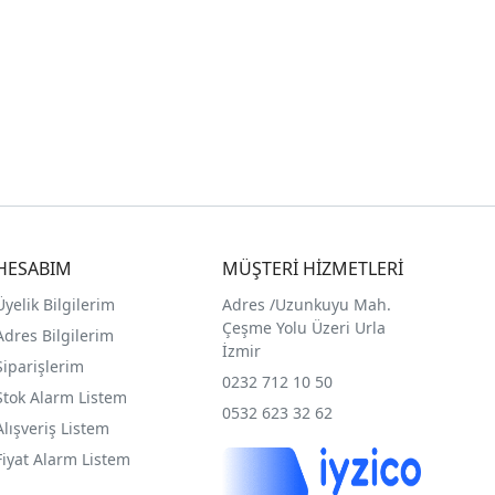
HESABIM
MÜŞTERİ HİZMETLERİ
Üyelik Bilgilerim
Adres /
Uzunkuyu Mah.
Çeşme Yolu Üzeri Urla
Adres Bilgilerim
İzmir
Siparişlerim
0232 712 10 50
Stok Alarm Listem
0532 623 32 62
Alışveriş Listem
Fiyat Alarm Listem