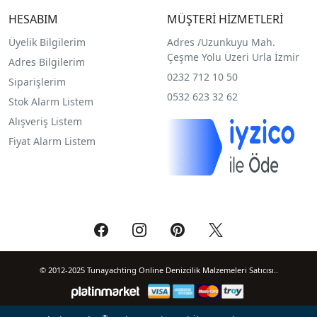
HESABIM
MÜŞTERİ HİZMETLERİ
Üyelik Bilgilerim
Adres /
Uzunkuyu Mah.
Çeşme Yolu Üzeri Urla İzmir
Adres Bilgilerim
0232 712 10 50
Siparişlerim
0532 623 32 62
Stok Alarm Listem
Alışveriş Listem
Fiyat Alarm Listem
© 2012-2025 Tunayachting Online Denizcilik Malzemeleri Satıcısı..