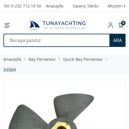
Tel: 0 232 712 10 50
Anasayfa
Sipariş Takibi
Müşteri Hi
0
ARA
Anasayfa
Baş Pervanesi
Quick Baş Pervanesi
DİĞER